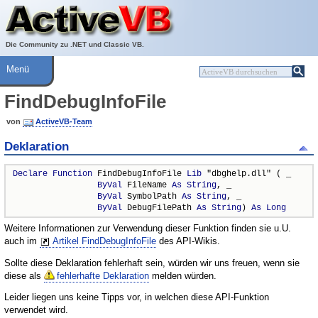
Über ActiveVB
Hilfe
Die Community zu .NET und Classic VB.
Menü
FindDebugInfoFile
von
ActiveVB-Team
Deklaration
Declare
Function
 FindDebugInfoFile 
Lib
 "dbghelp.dll" ( _

ByVal
 FileName 
As
String
, _

ByVal
 SymbolPath 
As
String
, _

ByVal
 DebugFilePath 
As
String
) 
As
Long
Weitere Informationen zur Verwendung dieser Funktion finden sie u.U.
auch im
Artikel FindDebugInfoFile
des API-Wikis.
Sollte diese Deklaration fehlerhaft sein, würden wir uns freuen, wenn sie
diese als
fehlerhafte Deklaration
melden würden.
Leider liegen uns keine Tipps vor, in welchen diese API-Funktion
verwendet wird.