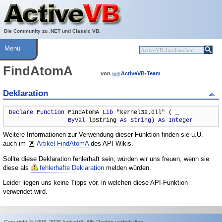
Über ActiveVB
Hilfe
Die Community zu .NET und Classic VB.
Menü
FindAtomA
von
ActiveVB-Team
Deklaration
Declare
Function
 FindAtomA 
Lib
 "kernel32.dll" ( _

ByVal
 lpString 
As
String
) 
As
Integer
Weitere Informationen zur Verwendung dieser Funktion finden sie u.U.
auch im
Artikel FindAtomA
des API-Wikis.
Sollte diese Deklaration fehlerhaft sein, würden wir uns freuen, wenn sie
diese als
fehlerhafte Deklaration
melden würden.
Leider liegen uns keine Tipps vor, in welchen diese API-Funktion
verwendet wird.
Copyright © 1998–2026 ActiveVB. Alle Rechte vorbehalten.