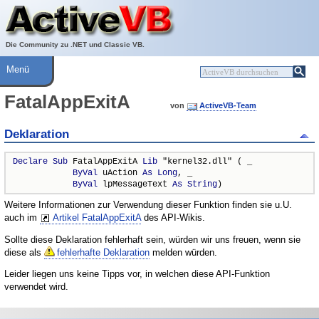
Über ActiveVB
Hilfe
Die Community zu .NET und Classic VB.
Menü
FatalAppExitA
von
ActiveVB-Team
Deklaration
Declare
Sub
 FatalAppExitA 
Lib
 "kernel32.dll" ( _

ByVal
 uAction 
As
Long
, _

ByVal
 lpMessageText 
As
String
)
Weitere Informationen zur Verwendung dieser Funktion finden sie u.U.
auch im
Artikel FatalAppExitA
des API-Wikis.
Sollte diese Deklaration fehlerhaft sein, würden wir uns freuen, wenn sie
diese als
fehlerhafte Deklaration
melden würden.
Leider liegen uns keine Tipps vor, in welchen diese API-Funktion
verwendet wird.