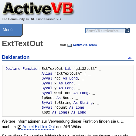
Über ActiveVB
Hilfe
Die Community zu .NET und Classic VB.
Menü
ExtTextOut
von
ActiveVB-Team
Deklaration
Declare
Function
 ExtTextOut 
Lib
 "gdi32.dll" _

Alias
 "ExtTextOutA" ( _

ByVal
 hdc 
As
Long
, _

ByVal
 x 
As
Long
, _

ByVal
 y 
As
Long
, _

ByVal
 wOptions 
As
Long
, _

                 lpRect 
As
 Rect, _

ByVal
 lpString 
As
String
, _

ByVal
 nCount 
As
Long
, _

                 lpDx 
As
Long
) 
As
Long
Weitere Informationen zur Verwendung dieser Funktion finden sie u.U.
auch im
Artikel ExtTextOut
des API-Wikis.