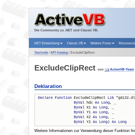
Die Community zu .NET und Classic VB.
.NET-Entwicklung
Classic VB
Weitere Foren
Ressourc
Startseite
/
API-Katalog
/ ExcludeClipRect
ExcludeClipRect
von
ActiveVB-Team
Deklaration
Declare
Function
 ExcludeClipRect 
Lib
 "gdi32.dl
ByVal
 hdc 
As
Long
, _

ByVal
 X1 
As
Long
, _

ByVal
 Y1 
As
Long
, _

ByVal
 X2 
As
Long
, _

ByVal
 Y2 
As
Long
) 
As
Long
Weitere Informationen zur Verwendung dieser Funktion fi