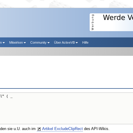
en
Mitwirken
Community
Über ActiveVB
Hilfe
l" ( _

nden sie u.U. auch im
Artikel ExcludeClipRect
des API-Wikis.