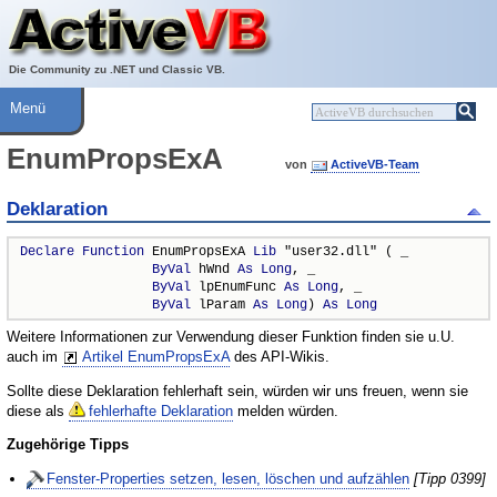
Über ActiveVB
Hilfe
Die Community zu .NET und Classic VB.
Menü
EnumPropsExA
von
ActiveVB-Team
Deklaration
Declare
Function
 EnumPropsExA 
Lib
 "user32.dll" ( _

ByVal
 hWnd 
As
Long
, _

ByVal
 lpEnumFunc 
As
Long
, _

ByVal
 lParam 
As
Long
) 
As
Long
Weitere Informationen zur Verwendung dieser Funktion finden sie u.U.
auch im
Artikel EnumPropsExA
des API-Wikis.
Sollte diese Deklaration fehlerhaft sein, würden wir uns freuen, wenn sie
diese als
fehlerhafte Deklaration
melden würden.
Zugehörige Tipps
Fenster-Properties setzen, lesen, löschen und aufzählen
[Tipp 0399]