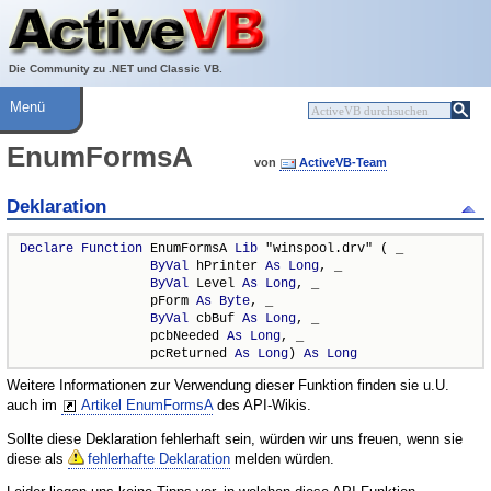
Über ActiveVB
Hilfe
Die Community zu .NET und Classic VB.
Menü
EnumFormsA
von
ActiveVB-Team
Deklaration
Declare
Function
 EnumFormsA 
Lib
 "winspool.drv" ( _

ByVal
 hPrinter 
As
Long
, _

ByVal
 Level 
As
Long
, _

                 pForm 
As
Byte
, _

ByVal
 cbBuf 
As
Long
, _

                 pcbNeeded 
As
Long
, _

                 pcReturned 
As
Long
) 
As
Long
Weitere Informationen zur Verwendung dieser Funktion finden sie u.U.
auch im
Artikel EnumFormsA
des API-Wikis.
Sollte diese Deklaration fehlerhaft sein, würden wir uns freuen, wenn sie
diese als
fehlerhafte Deklaration
melden würden.