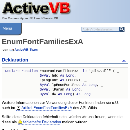
Über ActiveVB
Hilfe
Die Community zu .NET und Classic VB.
Menü
EnumFontFamiliesExA
von
ActiveVB-Team
Deklaration
Declare
Function
 EnumFontFamiliesExA 
Lib
 "gdi32.dll" ( _

ByVal
 hdc 
As
Long
, _

                 lpLogFont 
As
 LOGFONT, _

ByVal
 lpEnumFontProc 
As
Long
, _

ByVal
 lParam 
As
Long
, _

ByVal
 dw 
As
Long
) 
As
Long
Weitere Informationen zur Verwendung dieser Funktion finden sie u.U.
auch im
Artikel EnumFontFamiliesExA
des API-Wikis.
Sollte diese Deklaration fehlerhaft sein, würden wir uns freuen, wenn sie
diese als
fehlerhafte Deklaration
melden würden.