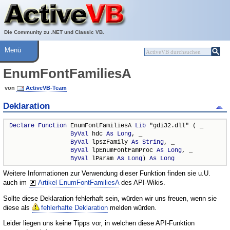
Über ActiveVB
Hilfe
Die Community zu .NET und Classic VB.
Menü
EnumFontFamiliesA
von
ActiveVB-Team
Deklaration
Declare
Function
 EnumFontFamiliesA 
Lib
 "gdi32.dll" ( _

ByVal
 hdc 
As
Long
, _

ByVal
 lpszFamily 
As
String
, _

ByVal
 lpEnumFontFamProc 
As
Long
, _

ByVal
 lParam 
As
Long
) 
As
Long
Weitere Informationen zur Verwendung dieser Funktion finden sie u.U.
auch im
Artikel EnumFontFamiliesA
des API-Wikis.
Sollte diese Deklaration fehlerhaft sein, würden wir uns freuen, wenn sie
diese als
fehlerhafte Deklaration
melden würden.
Leider liegen uns keine Tipps vor, in welchen diese API-Funktion