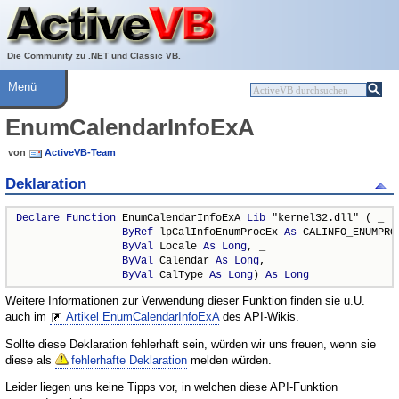
Über ActiveVB
Hilfe
Die Community zu .NET und Classic VB.
Menü
EnumCalendarInfoExA
von
ActiveVB-Team
Deklaration
Declare
Function
 EnumCalendarInfoExA 
Lib
 "kernel32.dll" ( _

ByRef
 lpCalInfoEnumProcEx 
As
 CALINFO_ENUMPROC
ByVal
 Locale 
As
Long
, _

ByVal
 Calendar 
As
Long
, _

ByVal
 CalType 
As
Long
) 
As
Long
Weitere Informationen zur Verwendung dieser Funktion finden sie u.U.
auch im
Artikel EnumCalendarInfoExA
des API-Wikis.
Sollte diese Deklaration fehlerhaft sein, würden wir uns freuen, wenn sie
diese als
fehlerhafte Deklaration
melden würden.
Leider liegen uns keine Tipps vor, in welchen diese API-Funktion