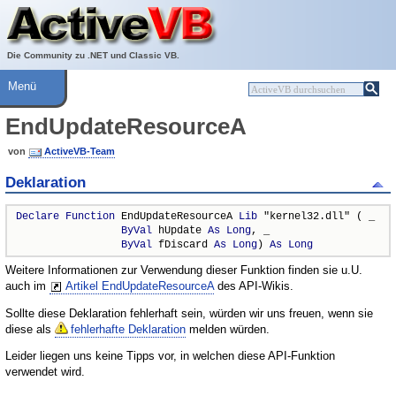
Über ActiveVB
Hilfe
Die Community zu .NET und Classic VB.
Menü
EndUpdateResourceA
von
ActiveVB-Team
Deklaration
Declare
Function
 EndUpdateResourceA 
Lib
 "kernel32.dll" ( _

ByVal
 hUpdate 
As
Long
, _

ByVal
 fDiscard 
As
Long
) 
As
Long
Weitere Informationen zur Verwendung dieser Funktion finden sie u.U.
auch im
Artikel EndUpdateResourceA
des API-Wikis.
Sollte diese Deklaration fehlerhaft sein, würden wir uns freuen, wenn sie
diese als
fehlerhafte Deklaration
melden würden.
Leider liegen uns keine Tipps vor, in welchen diese API-Funktion
verwendet wird.