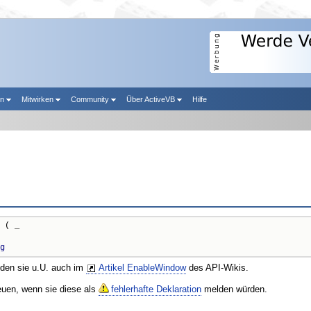
en
Mitwirken
Community
Über ActiveVB
Hilfe
 ( _

g
nden sie u.U. auch im
Artikel EnableWindow
des API-Wikis.
reuen, wenn sie diese als
fehlerhafte Deklaration
melden würden.