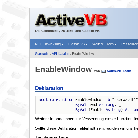
Die Community zu .NET und Classic VB.
.NET-Entwicklung
Classic VB
Weitere Foren
Ressourc
Startseite
/
API-Katalog
/ EnableWindow
EnableWindow
von
ActiveVB-Team
Deklaration
Declare
Function
 EnableWindow 
Lib
 "user32.dll"
ByVal
 hwnd 
As
Long
, _

ByVal
 fEnable 
As
Long
) 
As
Lon
Weitere Informationen zur Verwendung dieser Funktion fi
Sollte diese Deklaration fehlerhaft sein, würden wir uns f
Zugehörige Tipps