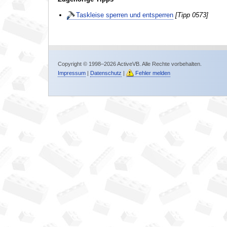
Taskleise sperren und entsperren
[Tipp 0573]
Copyright © 1998–2026 ActiveVB. Alle Rechte vorbehalten.
Impressum
|
Datenschutz
|
Fehler melden