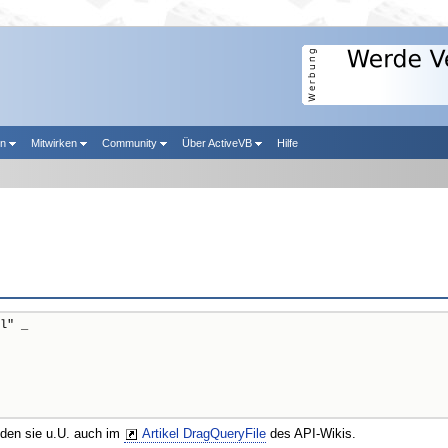
en
Mitwirken
Community
Über ActiveVB
Hilfe
l" _

nden sie u.U. auch im
Artikel DragQueryFile
des API-Wikis.