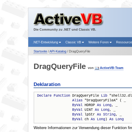
Die Community zu .NET und Classic VB.
.NET-Entwicklung
Classic VB
Weitere Foren
Ressourc
Startseite
/
API-Katalog
/ DragQueryFile
DragQueryFile
von
ActiveVB-Team
Deklaration
Declare
Function
 DragQueryFile 
Lib
 "shell32.dl
Alias
 "DragQueryFileA" ( _

ByVal
 HDROP 
As
Long
, _

ByVal
 UINT 
As
Long
, _

ByVal
 lpStr 
As
String
, _

ByVal
 ch 
As
Long
) 
As
Long
Weitere Informationen zur Verwendung dieser Funktion fi