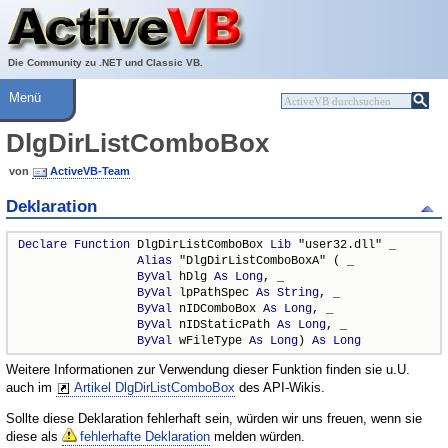
Über ActiveVB
Hilfe
Die Community zu .NET und Classic VB.
Menü
DlgDirListComboBox
von
ActiveVB-Team
Deklaration
Declare
Function
 DlgDirListComboBox 
Lib
 "user32.dll" _

Alias
 "DlgDirListComboBoxA" ( _

ByVal
 hDlg 
As
Long
, _

ByVal
 lpPathSpec 
As
String
, _

ByVal
 nIDComboBox 
As
Long
, _

ByVal
 nIDStaticPath 
As
Long
, _

ByVal
 wFileType 
As
Long
) 
As
Long
Weitere Informationen zur Verwendung dieser Funktion finden sie u.U.
auch im
Artikel DlgDirListComboBox
des API-Wikis.
Sollte diese Deklaration fehlerhaft sein, würden wir uns freuen, wenn sie
diese als
fehlerhafte Deklaration
melden würden.