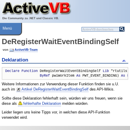
Über ActiveVB
Hilfe
Die Community zu .NET und Classic VB.
Menü
DeRegisterWaitEventBindingSelf
von
ActiveVB-Team
Deklaration
Declare
Function
 DeRegisterWaitEventBindingSelf 
Lib
 "rtutils.
ByRef
 pwiWorkItem 
As
 PWT_EVENT_BINDING) 
As
L
Weitere Informationen zur Verwendung dieser Funktion finden sie u.U.
auch im
Artikel DeRegisterWaitEventBindingSelf
des API-Wikis.
Sollte diese Deklaration fehlerhaft sein, würden wir uns freuen, wenn sie
diese als
fehlerhafte Deklaration
melden würden.
Leider liegen uns keine Tipps vor, in welchen diese API-Funktion
verwendet wird.