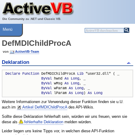
Über ActiveVB
Hilfe
Die Community zu .NET und Classic VB.
Menü
DefMDIChildProcA
von
ActiveVB-Team
Deklaration
Declare
Function
 DefMDIChildProcA 
Lib
 "user32.dll" ( _

ByVal
 hwnd 
As
Long
, _

ByVal
 wMsg 
As
Long
, _

ByVal
 wParam 
As
Long
, _

ByVal
 lParam 
As
Long
) 
As
Long
Weitere Informationen zur Verwendung dieser Funktion finden sie u.U.
auch im
Artikel DefMDIChildProcA
des API-Wikis.
Sollte diese Deklaration fehlerhaft sein, würden wir uns freuen, wenn sie
diese als
fehlerhafte Deklaration
melden würden.
Leider liegen uns keine Tipps vor, in welchen diese API-Funktion