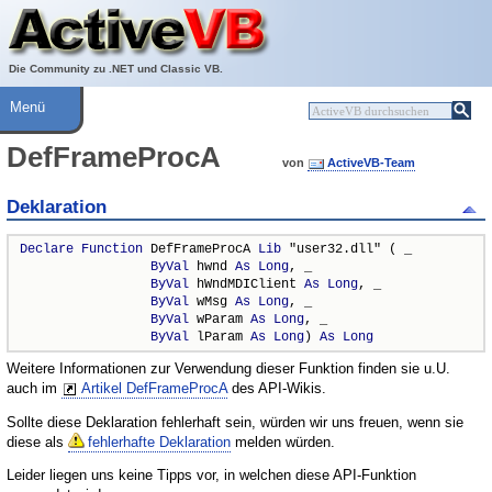
Über ActiveVB
Hilfe
Die Community zu .NET und Classic VB.
Menü
DefFrameProcA
von
ActiveVB-Team
Deklaration
Declare
Function
 DefFrameProcA 
Lib
 "user32.dll" ( _

ByVal
 hwnd 
As
Long
, _

ByVal
 hWndMDIClient 
As
Long
, _

ByVal
 wMsg 
As
Long
, _

ByVal
 wParam 
As
Long
, _

ByVal
 lParam 
As
Long
) 
As
Long
Weitere Informationen zur Verwendung dieser Funktion finden sie u.U.
auch im
Artikel DefFrameProcA
des API-Wikis.
Sollte diese Deklaration fehlerhaft sein, würden wir uns freuen, wenn sie
diese als
fehlerhafte Deklaration
melden würden.
Leider liegen uns keine Tipps vor, in welchen diese API-Funktion