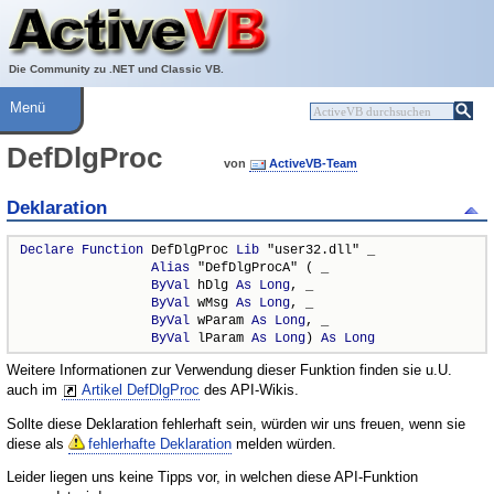
Über ActiveVB
Hilfe
Die Community zu .NET und Classic VB.
Menü
DefDlgProc
von
ActiveVB-Team
Deklaration
Declare
Function
 DefDlgProc 
Lib
 "user32.dll" _

Alias
 "DefDlgProcA" ( _

ByVal
 hDlg 
As
Long
, _

ByVal
 wMsg 
As
Long
, _

ByVal
 wParam 
As
Long
, _

ByVal
 lParam 
As
Long
) 
As
Long
Weitere Informationen zur Verwendung dieser Funktion finden sie u.U.
auch im
Artikel DefDlgProc
des API-Wikis.
Sollte diese Deklaration fehlerhaft sein, würden wir uns freuen, wenn sie
diese als
fehlerhafte Deklaration
melden würden.
Leider liegen uns keine Tipps vor, in welchen diese API-Funktion