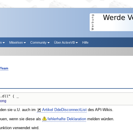
en
Mitwirken
Community
Über ActiveVB
Hilfe
-Team
.dll" ( _

ong
nden sie u.U. auch im
Artikel DdeDisconnectList
des API-Wikis.
reuen, wenn sie diese als
fehlerhafte Deklaration
melden würden.
unktion verwendet wird.