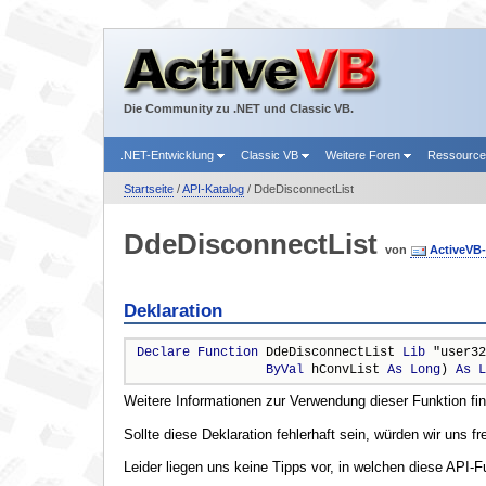
Die Community zu .NET und Classic VB.
.NET-Entwicklung
Classic VB
Weitere Foren
Ressourc
Startseite
/
API-Katalog
/ DdeDisconnectList
DdeDisconnectList
von
ActiveVB
Deklaration
Declare
Function
 DdeDisconnectList 
Lib
 "user32
ByVal
 hConvList 
As
Long
) 
As
L
Weitere Informationen zur Verwendung dieser Funktion fi
Sollte diese Deklaration fehlerhaft sein, würden wir uns f
Leider liegen uns keine Tipps vor, in welchen diese API-F