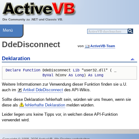
Über ActiveVB
Hilfe
Die Community zu .NET und Classic VB.
Menü
DdeDisconnect
von
ActiveVB-Team
Deklaration
Declare
Function
 DdeDisconnect 
Lib
 "user32.dll" ( _

ByVal
 hConv 
As
Long
) 
As
Long
Weitere Informationen zur Verwendung dieser Funktion finden sie u.U.
auch im
Artikel DdeDisconnect
des API-Wikis.
Sollte diese Deklaration fehlerhaft sein, würden wir uns freuen, wenn sie
diese als
fehlerhafte Deklaration
melden würden.
Leider liegen uns keine Tipps vor, in welchen diese API-Funktion
verwendet wird.
Copyright © 1998–2026 ActiveVB. Alle Rechte vorbehalten.