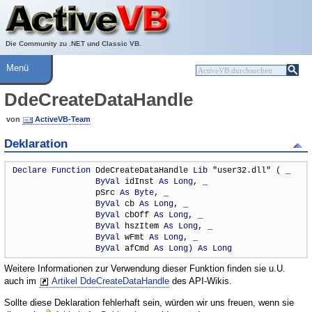
Über ActiveVB
Hilfe
Die Community zu .NET und Classic VB.
Menü
DdeCreateDataHandle
von
ActiveVB-Team
Deklaration
Declare
Function
 DdeCreateDataHandle 
Lib
 "user32.dll" ( _

ByVal
 idInst 
As
Long
, _

                 pSrc 
As
Byte
, _

ByVal
 cb 
As
Long
, _

ByVal
 cbOff 
As
Long
, _

ByVal
 hszItem 
As
Long
, _

ByVal
 wFmt 
As
Long
, _

ByVal
 afCmd 
As
Long
) 
As
Long
Weitere Informationen zur Verwendung dieser Funktion finden sie u.U.
auch im
Artikel DdeCreateDataHandle
des API-Wikis.
Sollte diese Deklaration fehlerhaft sein, würden wir uns freuen, wenn sie