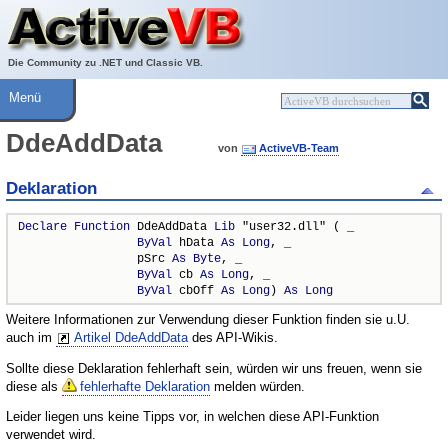
Über ActiveVB
Hilfe
Die Community zu .NET und Classic VB.
Menü
DdeAddData
von
ActiveVB-Team
Deklaration
Declare
Function
 DdeAddData 
Lib
 "user32.dll" ( _

ByVal
 hData 
As
Long
, _

                 pSrc 
As
Byte
, _

ByVal
 cb 
As
Long
, _

ByVal
 cbOff 
As
Long
) 
As
Long
Weitere Informationen zur Verwendung dieser Funktion finden sie u.U.
auch im
Artikel DdeAddData
des API-Wikis.
Sollte diese Deklaration fehlerhaft sein, würden wir uns freuen, wenn sie
diese als
fehlerhafte Deklaration
melden würden.
Leider liegen uns keine Tipps vor, in welchen diese API-Funktion
verwendet wird.