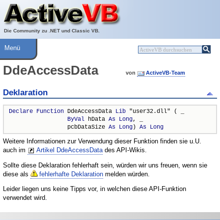
Über ActiveVB
Hilfe
Die Community zu .NET und Classic VB.
Menü
DdeAccessData
von
ActiveVB-Team
Deklaration
Declare
Function
 DdeAccessData 
Lib
 "user32.dll" ( _

ByVal
 hData 
As
Long
, _

                 pcbDataSize 
As
Long
) 
As
Long
Weitere Informationen zur Verwendung dieser Funktion finden sie u.U.
auch im
Artikel DdeAccessData
des API-Wikis.
Sollte diese Deklaration fehlerhaft sein, würden wir uns freuen, wenn sie
diese als
fehlerhafte Deklaration
melden würden.
Leider liegen uns keine Tipps vor, in welchen diese API-Funktion
verwendet wird.