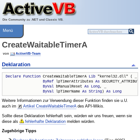
Über ActiveVB
Hilfe
Die Community zu .NET und Classic VB.
Menü
CreateWaitableTimerA
von
ActiveVB-Team
Deklaration
Declare
Function
 CreateWaitableTimerA 
Lib
 "kernel32.dll" ( _

ByRef
 lpTimerAttributes 
As
 SECURITY_ATTRIBUTE
ByVal
 bManualReset 
As
Long
, _

ByVal
 lpTimerName 
As
String
) 
As
Long
Weitere Informationen zur Verwendung dieser Funktion finden sie u.U.
auch im
Artikel CreateWaitableTimerA
des API-Wikis.
Sollte diese Deklaration fehlerhaft sein, würden wir uns freuen, wenn sie
diese als
fehlerhafte Deklaration
melden würden.
Zugehörige Tipps