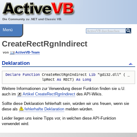
Über ActiveVB
Hilfe
Die Community zu .NET und Classic VB.
Menü
CreateRectRgnIndirect
von
ActiveVB-Team
Deklaration
Declare
Function
 CreateRectRgnIndirect 
Lib
 "gdi32.dll" ( _

                 lpRect 
As
 RECT) 
As
Long
Weitere Informationen zur Verwendung dieser Funktion finden sie u.U.
auch im
Artikel CreateRectRgnIndirect
des API-Wikis.
Sollte diese Deklaration fehlerhaft sein, würden wir uns freuen, wenn sie
diese als
fehlerhafte Deklaration
melden würden.
Leider liegen uns keine Tipps vor, in welchen diese API-Funktion
verwendet wird.