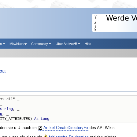
en
Mitwirken
Community
Über ActiveVB
Hilfe
eam
32.dll" _

_

String
, _

g
, _

ITY_ATTRIBUTES) 
As
Long
nden sie u.U. auch im
Artikel CreateDirectoryEx
des API-Wikis.