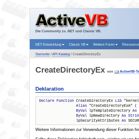
Die Community zu .NET und Classic VB.
.NET-Entwicklung
Classic VB
Weitere Foren
Ressourc
Startseite
/
API-Katalog
/ CreateDirectoryEx
CreateDirectoryEx
von
ActiveVB-T
Deklaration
Declare
Function
 CreateDirectoryEx 
Lib
 "kernel
Alias
 "CreateDirectoryExA" ( 
ByVal
 lpTemplateDirectory 
As
ByVal
 lpNewDirectory 
As
Strin
                 lpSecurityAttributes 
As
 SECUR
Weitere Informationen zur Verwendung dieser Funktion fi