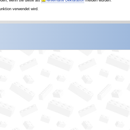
reuen, wenn sie diese als
fehlerhafte Deklaration
melden würden.
unktion verwendet wird.