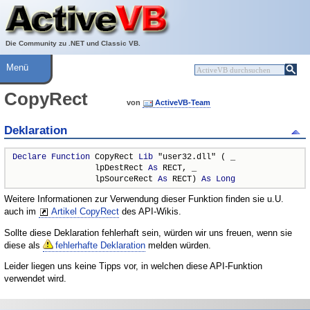
Über ActiveVB
Hilfe
Die Community zu .NET und Classic VB.
Menü
CopyRect
von
ActiveVB-Team
Deklaration
Declare
Function
 CopyRect 
Lib
 "user32.dll" ( _

                 lpDestRect 
As
 RECT, _

                 lpSourceRect 
As
 RECT) 
As
Long
Weitere Informationen zur Verwendung dieser Funktion finden sie u.U.
auch im
Artikel CopyRect
des API-Wikis.
Sollte diese Deklaration fehlerhaft sein, würden wir uns freuen, wenn sie
diese als
fehlerhafte Deklaration
melden würden.
Leider liegen uns keine Tipps vor, in welchen diese API-Funktion
verwendet wird.