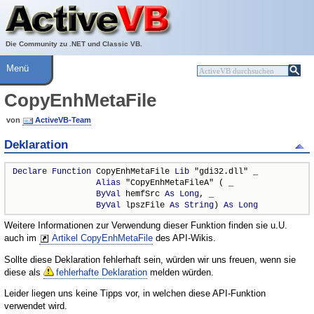
Über ActiveVB
Hilfe
Die Community zu .NET und Classic VB.
Menü
CopyEnhMetaFile
von
ActiveVB-Team
Deklaration
Declare
Function
 CopyEnhMetaFile 
Lib
 "gdi32.dll" _

Alias
 "CopyEnhMetaFileA" ( _

ByVal
 hemfSrc 
As
Long
, _

ByVal
 lpszFile 
As
String
) 
As
Long
Weitere Informationen zur Verwendung dieser Funktion finden sie u.U.
auch im
Artikel CopyEnhMetaFile
des API-Wikis.
Sollte diese Deklaration fehlerhaft sein, würden wir uns freuen, wenn sie
diese als
fehlerhafte Deklaration
melden würden.
Leider liegen uns keine Tipps vor, in welchen diese API-Funktion
verwendet wird.