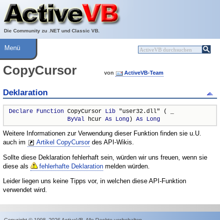
Über ActiveVB
Hilfe
Die Community zu .NET und Classic VB.
Menü
CopyCursor
von
ActiveVB-Team
Deklaration
Declare
Function
 CopyCursor 
Lib
 "user32.dll" ( _

ByVal
 hcur 
As
Long
) 
As
Long
Weitere Informationen zur Verwendung dieser Funktion finden sie u.U.
auch im
Artikel CopyCursor
des API-Wikis.
Sollte diese Deklaration fehlerhaft sein, würden wir uns freuen, wenn sie
diese als
fehlerhafte Deklaration
melden würden.
Leider liegen uns keine Tipps vor, in welchen diese API-Funktion
verwendet wird.
Copyright © 1998–2026 ActiveVB. Alle Rechte vorbehalten.