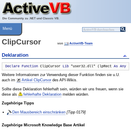
Über ActiveVB
Hilfe
Die Community zu .NET und Classic VB.
Menü
ClipCursor
von
ActiveVB-Team
Deklaration
Declare
Function
 ClipCursor 
Lib
 "user32.dll" (lpRect 
As
Any
 )
Weitere Informationen zur Verwendung dieser Funktion finden sie u.U.
auch im
Artikel ClipCursor
des API-Wikis.
Sollte diese Deklaration fehlerhaft sein, würden wir uns freuen, wenn sie
diese als
fehlerhafte Deklaration
melden würden.
Zugehörige Tipps
Den Mausbereich einschränken
[Tipp 0179]
Zugehörige Microsoft Knowledge Base Artikel