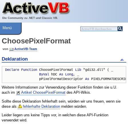
Über ActiveVB
Hilfe
Die Community zu .NET und Classic VB.
Menü
ChoosePixelFormat
von
ActiveVB-Team
Deklaration
Declare
Function
 ChoosePixelFormat 
Lib
 "gdi32.dll" ( _

ByVal
 hDC 
As
Long
, _

                 pPixelFormatDescriptor 
As
 PIXELFORMATDESCRIP
Weitere Informationen zur Verwendung dieser Funktion finden sie u.U.
auch im
Artikel ChoosePixelFormat
des API-Wikis.
Sollte diese Deklaration fehlerhaft sein, würden wir uns freuen, wenn sie
diese als
fehlerhafte Deklaration
melden würden.
Leider liegen uns keine Tipps vor, in welchen diese API-Funktion
verwendet wird.