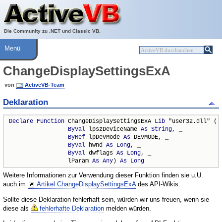
Über ActiveVB
Hilfe
Die Community zu .NET und Classic VB.
Menü
ChangeDisplaySettingsExA
von
ActiveVB-Team
Deklaration
Declare
Function
 ChangeDisplaySettingsExA 
Lib
 "user32.dll" ( _
ByVal
 lpszDeviceName 
As
String
, _

ByRef
 lpDevMode 
As
 DEVMODE, _

ByVal
 hwnd 
As
Long
, _

ByVal
 dwflags 
As
Long
, _

                 lParam 
As
Any
) 
As
Long
Weitere Informationen zur Verwendung dieser Funktion finden sie u.U.
auch im
Artikel ChangeDisplaySettingsExA
des API-Wikis.
Sollte diese Deklaration fehlerhaft sein, würden wir uns freuen, wenn sie
diese als
fehlerhafte Deklaration
melden würden.