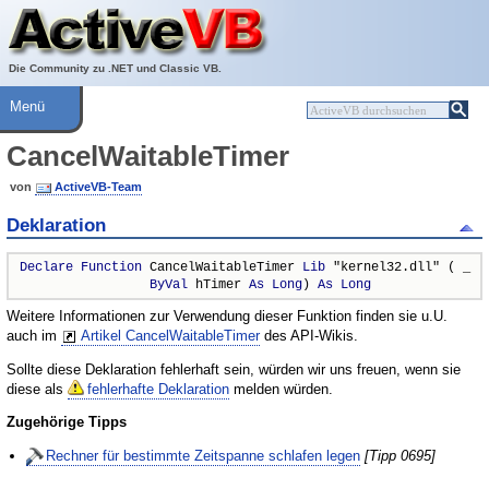
Über ActiveVB
Hilfe
Die Community zu .NET und Classic VB.
Menü
CancelWaitableTimer
von
ActiveVB-Team
Deklaration
Declare
Function
 CancelWaitableTimer 
Lib
 "kernel32.dll" ( _

ByVal
 hTimer 
As
Long
) 
As
Long
Weitere Informationen zur Verwendung dieser Funktion finden sie u.U.
auch im
Artikel CancelWaitableTimer
des API-Wikis.
Sollte diese Deklaration fehlerhaft sein, würden wir uns freuen, wenn sie
diese als
fehlerhafte Deklaration
melden würden.
Zugehörige Tipps
Rechner für bestimmte Zeitspanne schlafen legen
[Tipp 0695]