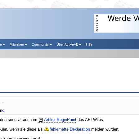
en
Mitwirken
Community
Über ActiveVB
Hilfe
 _

ng
nden sie u.U. auch im
Artikel BeginPaint
des API-Wikis.
reuen, wenn sie diese als
fehlerhafte Deklaration
melden würden.
unktion verwendet wird.