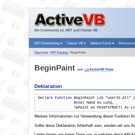
Die Community zu .NET und Classic VB.
.NET-Entwicklung
Classic VB
Weitere Foren
Ressourc
Startseite
/
API-Katalog
/ BeginPaint
BeginPaint
von
ActiveVB-Team
Deklaration
Declare
Function
 BeginPaint 
Lib
 "user32.dll" (
ByVal
 hwnd 
As
Long
, _

                 lpPaint 
As
 PAINTSTRUCT) 
As
Lo
Weitere Informationen zur Verwendung dieser Funktion fi
Sollte diese Deklaration fehlerhaft sein, würden wir uns f
Leider liegen uns keine Tipps vor, in welchen diese API-F