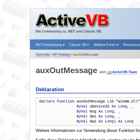
Die Community zu .NET und Classic VB.
.NET-Entwicklung
Classic VB
Weitere Foren
Ressourc
Startseite
/
API-Katalog
/ auxOutMessage
auxOutMessage
von
ActiveVB-Team
Deklaration
Declare
Function
 auxOutMessage 
Lib
 "winmm.dll"
ByVal
 uDeviceID 
As
Long
, _

ByVal
 msg 
As
Long
, _

ByVal
 dw1 
As
Long
, _

ByVal
 dw2 
As
Long
) 
As
Long
Weitere Informationen zur Verwendung dieser Funktion fi