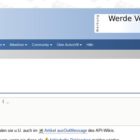
en
Mitwirken
Community
Über ActiveVB
Hilfe
 ( _

nden sie u.U. auch im
Artikel auxOutMessage
des API-Wikis.