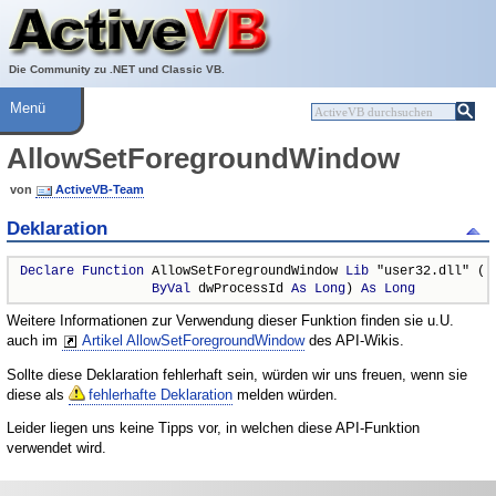
Über ActiveVB
Hilfe
Die Community zu .NET und Classic VB.
Menü
AllowSetForegroundWindow
von
ActiveVB-Team
Deklaration
Declare
Function
 AllowSetForegroundWindow 
Lib
 "user32.dll" ( _
ByVal
 dwProcessId 
As
Long
) 
As
Long
Weitere Informationen zur Verwendung dieser Funktion finden sie u.U.
auch im
Artikel AllowSetForegroundWindow
des API-Wikis.
Sollte diese Deklaration fehlerhaft sein, würden wir uns freuen, wenn sie
diese als
fehlerhafte Deklaration
melden würden.
Leider liegen uns keine Tipps vor, in welchen diese API-Funktion
verwendet wird.