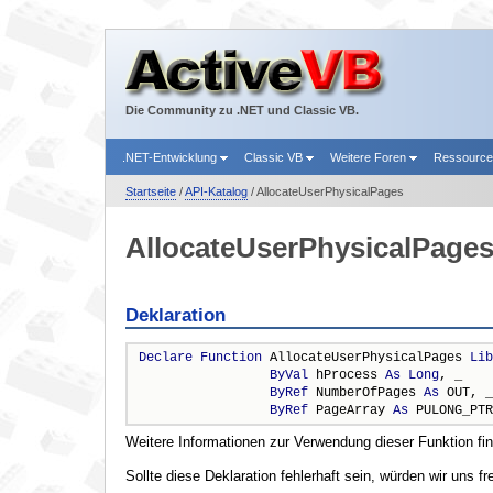
Die Community zu .NET und Classic VB.
.NET-Entwicklung
Classic VB
Weitere Foren
Ressourc
Startseite
/
API-Katalog
/ AllocateUserPhysicalPages
AllocateUserPhysicalPage
Deklaration
Declare
Function
 AllocateUserPhysicalPages 
Lib
ByVal
 hProcess 
As
Long
, _

ByRef
 NumberOfPages 
As
 OUT, _

ByRef
 PageArray 
As
 PULONG_PTR
Weitere Informationen zur Verwendung dieser Funktion fi
Sollte diese Deklaration fehlerhaft sein, würden wir uns f