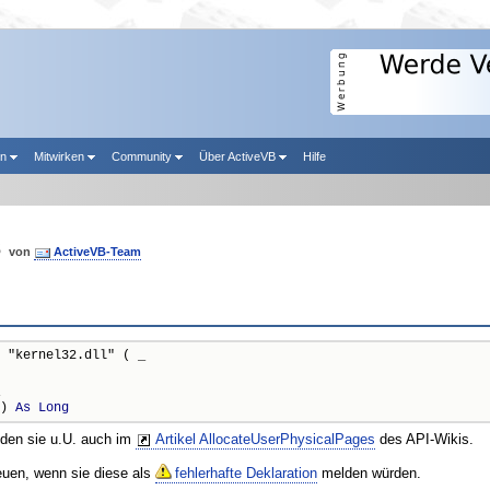
en
Mitwirken
Community
Über ActiveVB
Hilfe
s
von
ActiveVB-Team
 "kernel32.dll" ( _

) 
As
Long
nden sie u.U. auch im
Artikel AllocateUserPhysicalPages
des API-Wikis.
reuen, wenn sie diese als
fehlerhafte Deklaration
melden würden.