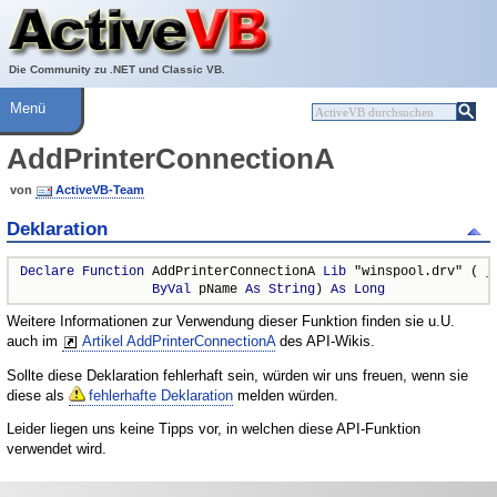
Über ActiveVB
Hilfe
Die Community zu .NET und Classic VB.
Menü
AddPrinterConnectionA
von
ActiveVB-Team
Deklaration
Declare
Function
 AddPrinterConnectionA 
Lib
 "winspool.drv" ( _

ByVal
 pName 
As
String
) 
As
Long
Weitere Informationen zur Verwendung dieser Funktion finden sie u.U.
auch im
Artikel AddPrinterConnectionA
des API-Wikis.
Sollte diese Deklaration fehlerhaft sein, würden wir uns freuen, wenn sie
diese als
fehlerhafte Deklaration
melden würden.
Leider liegen uns keine Tipps vor, in welchen diese API-Funktion
verwendet wird.