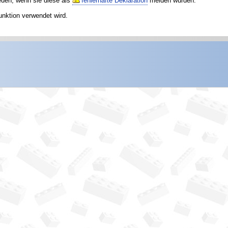
reuen, wenn sie diese als
fehlerhafte Deklaration
melden würden.
unktion verwendet wird.