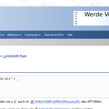
en
Mitwirken
Community
Über ActiveVB
Hilfe
on
ActiveVB-Team
32.dll" ( _

nden sie u.U. auch im
Artikel AddFontMemResourceEx
des API-Wikis.