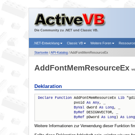
Die Community zu .NET und Classic VB.
.NET-Entwicklung
Classic VB
Weitere Foren
Ressourc
Startseite
/
API-Katalog
/ AddFontMemResourceEx
AddFontMemResourceEx
v
Deklaration
Declare
Function
 AddFontMemResourceEx 
Lib
 "gdi
                 pvoid 
As
Any
, _

ByVal
 dword 
As
Long
, _

ByRef
 DESIGNVECTOR, _

ByRef
 pDword 
As
Long
) 
As
Long
Weitere Informationen zur Verwendung dieser Funktion fi