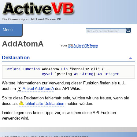
Über ActiveVB
Hilfe
Die Community zu .NET und Classic VB.
Menü
AddAtomA
von
ActiveVB-Team
Deklaration
Declare
Function
 AddAtomA 
Lib
 "kernel32.dll" ( _

ByVal
 lpString 
As
String
) 
As
Integer
Weitere Informationen zur Verwendung dieser Funktion finden sie u.U.
auch im
Artikel AddAtomA
des API-Wikis.
Sollte diese Deklaration fehlerhaft sein, würden wir uns freuen, wenn sie
diese als
fehlerhafte Deklaration
melden würden.
Leider liegen uns keine Tipps vor, in welchen diese API-Funktion
verwendet wird.
Copyright © 1998–2026 ActiveVB. Alle Rechte vorbehalten.