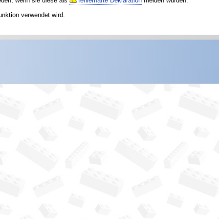
reuen, wenn sie diese als
fehlerhafte Deklaration
melden würden.
unktion verwendet wird.