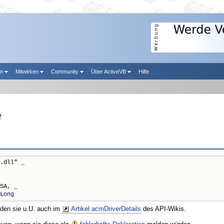
en
Mitwirken
Community
Über ActiveVB
Hilfe
m
.dll" _

SA, _

Long
nden sie u.U. auch im
Artikel acmDriverDetails
des API-Wikis.