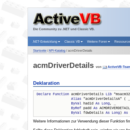
Die Community zu .NET und Classic VB.
.NET-Entwicklung
Classic VB
Weitere Foren
Ressourc
Startseite
/
API-Katalog
/ acmDriverDetails
acmDriverDetails
von
ActiveVB-Tea
Deklaration
Declare
Function
 acmDriverDetails 
Lib
 "msacm32
Alias
 "acmDriverDetailsA" ( _

ByVal
 hadid 
As
Long
, _

ByRef
 padd 
As
 ACMDRIVERDETAIL
ByVal
 fdwDetails 
As
Long
) 
As
Weitere Informationen zur Verwendung dieser Funktion fi