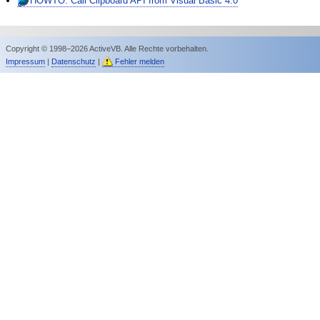
HOWTO: Call Clipboard API from Visual Basic 4.0
Copyright © 1998–2026 ActiveVB. Alle Rechte vorbehalten.
Impressum
|
Datenschutz
|
Fehler melden