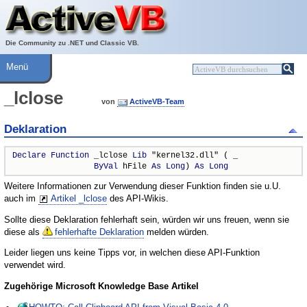
Über ActiveVB
Hilfe
Die Community zu .NET und Classic VB.
Menü
_lclose
von
ActiveVB-Team
Deklaration
Declare
Function
 _lclose 
Lib
 "kernel32.dll" ( _

ByVal
 hFile 
As
Long
) 
As
Long
Weitere Informationen zur Verwendung dieser Funktion finden sie u.U.
auch im
Artikel _lclose
des API-Wikis.
Sollte diese Deklaration fehlerhaft sein, würden wir uns freuen, wenn sie
diese als
fehlerhafte Deklaration
melden würden.
Leider liegen uns keine Tipps vor, in welchen diese API-Funktion
verwendet wird.
Zugehörige Microsoft Knowledge Base Artikel