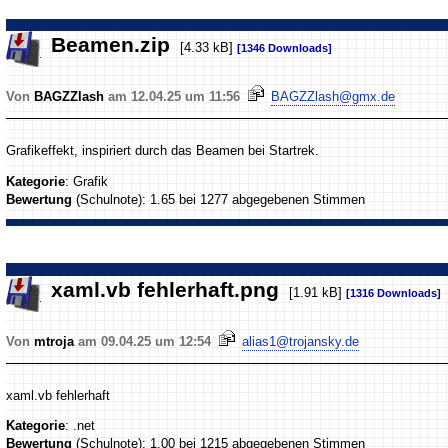
Beamen.zip
[4.33 kB]
[1346 Downloads]
Von
BAGZZlash
am 12.04.25 um 11:56
BAGZZlash@gmx.de
Grafikeffekt, inspiriert durch das Beamen bei Startrek.
Kategorie
: Grafik
Bewertung
(Schulnote): 1.65 bei 1277 abgegebenen Stimmen
xaml.vb fehlerhaft.png
[1.91 kB]
[1316 Downloads]
Von
mtroja
am 09.04.25 um 12:54
alias1@trojansky.de
xaml.vb fehlerhaft
Kategorie
: .net
Bewertung
(Schulnote): 1.00 bei 1215 abgegebenen Stimmen