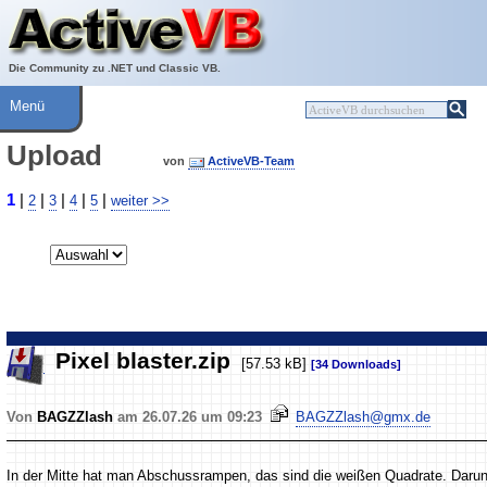
Über ActiveVB
Hilfe
Die Community zu .NET und Classic VB.
Menü
Upload
von
ActiveVB-Team
1
|
|
|
|
|
2
3
4
5
weiter >>
Pixel blaster.zip
[57.53 kB]
[34 Downloads]
Von
BAGZZlash
am 26.07.26 um 09:23
BAGZZlash@gmx.de
In der Mitte hat man Abschussrampen, das sind die weißen Quadrate. Darun