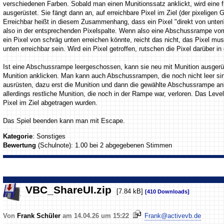
verschiedenen Farben. Sobald man einen Munitionssatz anklickt, wird eine
ausgerüstet. Sie fängt dann an, auf erreichbare Pixel im Ziel (der pixeligen 
Erreichbar heißt in diesem Zusammenhang, dass ein Pixel "direkt von unten
also in der entsprechenden Pixelspalte. Wenn also eine Abschussrampe vo
ein Pixel von schräg unten erreichen könnte, reicht das nicht, das Pixel mu
unten erreichbar sein. Wird ein Pixel getroffen, rutschen die Pixel darüber in
Ist eine Abschussrampe leergeschossen, kann sie neu mit Munition ausgerü
Munition anklicken. Man kann auch Abschussrampen, die noch nicht leer sin
ausrüsten, dazu erst die Munition und dann die gewählte Abschussrampe an
allerdings restliche Munition, die noch in der Rampe war, verloren. Das Leve
Pixel im Ziel abgetragen wurden.
Das Spiel beenden kann man mit Escape.
Kategorie
: Sonstiges
Bewertung
(Schulnote): 1.00 bei 2 abgegebenen Stimmen
VBC_ShareUI.zip
[7.84 kB]
[410 Downloads]
Von
Frank Schüler
am 14.04.26 um 15:22
Frank@activevb.de