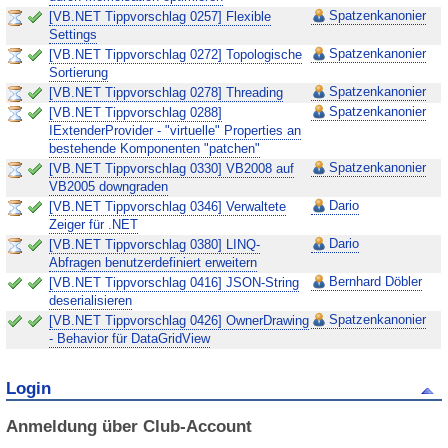
Spatzenkanonier
[VB.NET Tippvorschlag 0257] Flexible
Settings
Spatzenkanonier
[VB.NET Tippvorschlag 0272] Topologische
Sortierung
Spatzenkanonier
[VB.NET Tippvorschlag 0278] Threading
Spatzenkanonier
[VB.NET Tippvorschlag 0288]
IExtenderProvider - "virtuelle" Properties an
bestehende Komponenten "patchen"
Spatzenkanonier
[VB.NET Tippvorschlag 0330] VB2008 auf
VB2005 downgraden
Dario
[VB.NET Tippvorschlag 0346] Verwaltete
Zeiger für .NET
Dario
[VB.NET Tippvorschlag 0380] LINQ-
Abfragen benutzerdefiniert erweitern
Bernhard Döbler
[VB.NET Tippvorschlag 0416] JSON-String
deserialisieren
Spatzenkanonier
[VB.NET Tippvorschlag 0426] OwnerDrawing
- Behavior für DataGridView
Login
Anmeldung über Club-Account