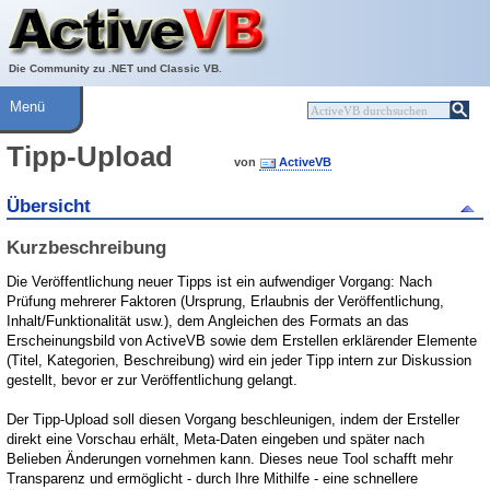
Über ActiveVB
Hilfe
Die Community zu .NET und Classic VB.
Menü
Tipp-Upload
von
ActiveVB
Übersicht
Kurzbeschreibung
Die Veröffentlichung neuer Tipps ist ein aufwendiger Vorgang: Nach
Prüfung mehrerer Faktoren (Ursprung, Erlaubnis der Veröffentlichung,
Inhalt/Funktionalität usw.), dem Angleichen des Formats an das
Erscheinungsbild von ActiveVB sowie dem Erstellen erklärender Elemente
(Titel, Kategorien, Beschreibung) wird ein jeder Tipp intern zur Diskussion
gestellt, bevor er zur Veröffentlichung gelangt.
Der Tipp-Upload soll diesen Vorgang beschleunigen, indem der Ersteller
direkt eine Vorschau erhält, Meta-Daten eingeben und später nach
Belieben Änderungen vornehmen kann. Dieses neue Tool schafft mehr
Transparenz und ermöglicht - durch Ihre Mithilfe - eine schnellere