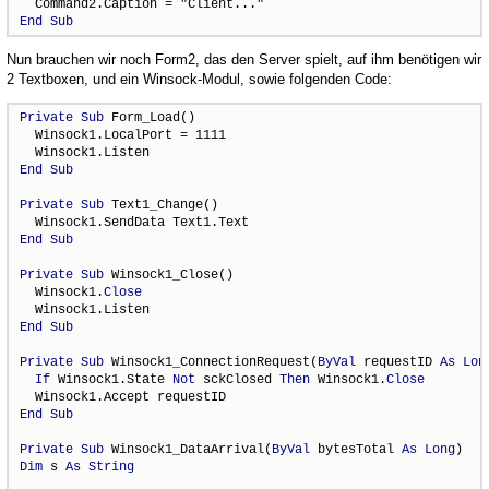
End
Sub
Nun brauchen wir noch Form2, das den Server spielt, auf ihm benötigen wir
2 Textboxen, und ein Winsock-Modul, sowie folgenden Code:
Private
Sub
 Form_Load()

  Winsock1.LocalPort = 1111

End
Sub
Private
Sub
 Text1_Change()

End
Sub
Private
Sub
 Winsock1_Close()

  Winsock1.
Close
End
Sub
Private
Sub
 Winsock1_ConnectionRequest(
ByVal
 requestID 
As
Lon
If
 Winsock1.State 
Not
 sckClosed 
Then
 Winsock1.
Close
End
Sub
Private
Sub
 Winsock1_DataArrival(
ByVal
 bytesTotal 
As
Long
Dim
 s 
As
String