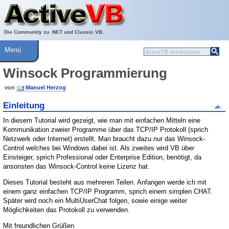
Über ActiveVB
Hilfe
Die Community zu .NET und Classic VB.
Menü
Winsock Programmierung
von
Manuel Herzog
Einleitung
In diesem Tutorial wird gezeigt, wie man mit einfachen Mitteln eine
Kommunikation zweier Programme über das TCP/IP Protokoll (sprich
Netzwerk oder Internet) erstellt. Man braucht dazu nur das Winsock-
Control welches bei Windows dabei ist. Als zweites wird VB über
Einsteiger, sprich Professional oder Enterprise Edition, benötigt, da
ansonsten das Winsock-Control keine Lizenz hat.
Dieses Tutorial besteht aus mehreren Teilen. Anfangen werde ich mit
einem ganz einfachen TCP/IP Programm, sprich einem simplen CHAT.
Später wird noch ein MultiUserChat folgen, sowie einige weiter
Möglichkeiten das Protokoll zu verwenden.
Mit freundlichen Grüßen