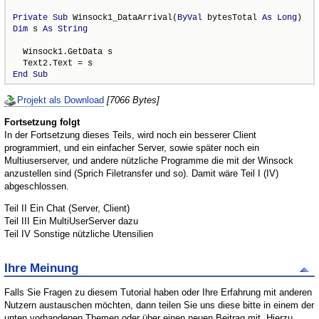
Private
Sub
 Winsock1_DataArrival(
ByVal
 bytesTotal 
As
Long
Dim
 s 
As
String
  Winsock1.GetData s

End
Sub
Projekt als Download
[7066 Bytes]
Fortsetzung folgt
In der Fortsetzung dieses Teils, wird noch ein besserer Client
programmiert, und ein einfacher Server, sowie später noch ein
Multiuserserver, und andere nützliche Programme die mit der Winsock
anzustellen sind (Sprich Filetransfer und so). Damit wäre Teil I (IV)
abgeschlossen.
Teil II Ein Chat (Server, Client)
Teil III Ein MultiUserServer dazu
Teil IV Sonstige nützliche Utensilien
Ihre Meinung
Falls Sie Fragen zu diesem Tutorial haben oder Ihre Erfahrung mit anderen
Nutzern austauschen möchten, dann teilen Sie uns diese bitte in einem der
unten vorhandenen Themen oder über einen neuen Beitrag mit. Hierzu