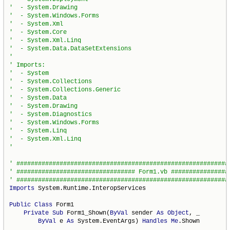
Imports
 System.Runtime.InteropServices

Public
Class
 Form1

Private
Sub
 Form1_Shown(
ByVal
 sender 
As
Object
, _

ByVal
 e 
As
 System.EventArgs) 
Handles
Me
.Shown
