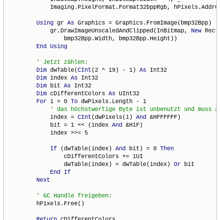
            Imaging.PixelFormat.Format32bppRgb, hPixels.AddrOf
Using
 gr 
As
 Graphics = Graphics.FromImage(bmp32Bpp)

            gr.DrawImageUnscaledAndClipped(InBitmap, 
New
 Rect
                bmp32Bpp.Width, bmp32Bpp.Height))

End
Using
Dim
 dwTable(
CInt
(2 ^ 19) - 1) 
As
 Int32

Dim
 index 
As
 Int32

Dim
 bit 
As
 Int32

Dim
 cDifferentColors 
As
 UInt32

For
 i = 0 
To
 dwPixels.Length - 1

            index = 
CInt
(dwPixels(i) 
And
 &HFFFFFF)

            bit = 1 << (index 
And
 &H1F)

            index >>= 5

If
 (dwTable(index) 
And
 bit) = 0 
Then
                cDifferentColors += 1UI

                dwTable(index) = dwTable(index) 
Or
 bit

End
If
Next
        hPixels.Free()

Return
 cDifferentColors
