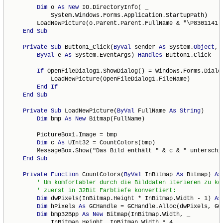
Dim
 o 
As
New
 IO.DirectoryInfo( _

            System.Windows.Forms.Application.StartupPath)

        LoadNewPicture(o.Parent.Parent.FullName & "\P8301141.J
End
Sub
Private
Sub
 Button1_Click(
ByVal
 sender 
As
 System.
Object
, _
ByVal
 e 
As
 System.EventArgs) 
Handles
 Button1.Click

If
 OpenFileDialog1.ShowDialog() = Windows.Forms.Dialo
            LoadNewPicture(OpenFileDialog1.FileName)

End
If
End
Sub
Private
Sub
 LoadNewPicture(
ByVal
 FullName 
As
String
)

Dim
 bmp 
As
New
 Bitmap(FullName)

        PictureBox1.Image = bmp

Dim
 c 
As
 UInt32 = CountColors(bmp)

        MessageBox.Show("Das Bild enthält " & c & " unterschie
End
Sub
Private
Function
 CountColors(
ByVal
 InBitmap 
As
 Bitmap) 
As
Dim
 dwPixels(InBitmap.Height * InBitmap.Width - 1) 
As
Dim
 hPixels 
As
 GCHandle = GCHandle.Alloc(dwPixels, GCH
Dim
 bmp32Bpp 
As
New
 Bitmap(InBitmap.Width, _

            InBitmap.Height, InBitmap.Width * 4, _
