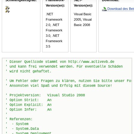
Version(en):
Version(en):
Download des Beis
.NET
Visual Basic
Framework
2005, Visual
2.0, .NET
Basic 2008
Framework
3.0, .NET
Framework
3.5