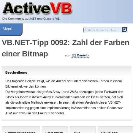
Über ActiveVB
Hilfe
Die Community zu .NET und Classic VB.
Menü
VB.NET-Tipp 0092: Zahl der Farben
einer Bitmap
von
Danielo
Beschreibung
Das folgende Beispiel zeigt, wie die Anzahl der unterschiedlichen Farben in einem
Bild ermittelt werden können.
Die Vorgehensweise, ein großes Array (rund 2MB) anzulegen, jeden Farbwert des
Bildes als Index in diesem Array zu verwenden und dort ein Bit zu setzen, hat sich
als die schnellste Methode erwiesen. In einem direkten Vergleich dieser VB.NET-
Implementierung gegen eine Implementierung in Assembler des selben Codes war
ASM nur etwa um den Faktor 2 schneller.
Schwierigkeitsgrad:
Framework-
.NET-
Download: