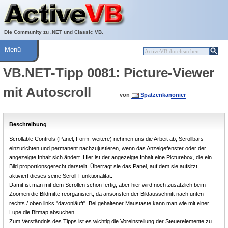
Über ActiveVB
Hilfe
Die Community zu .NET und Classic VB.
Menü
VB.NET-Tipp 0081: Picture-Viewer
mit Autoscroll
von
Spatzenkanonier
Beschreibung
Scrollable Controls (Panel, Form, weitere) nehmen uns die Arbeit ab, Scrollbars
einzurichten und permanent nachzujustieren, wenn das Anzeigefenster oder der
angezeigte Inhalt sich ändert. Hier ist der angezeigte Inhalt eine Picturebox, die ein
Bild proportionsgerecht darstellt. Überragt sie das Panel, auf dem sie aufsitzt,
aktiviert dieses seine Scroll-Funktionalität.
Damit ist man mit dem Scrollen schon fertig, aber hier wird noch zusätzlich beim
Zoomen die Bildmitte reorganisiert, da ansonsten der Bildausschnitt nach unten
rechts / oben links "davonläuft". Bei gehaltener Maustaste kann man wie mit einer
Lupe die Bitmap absuchen.
Zum Verständnis des Tipps ist es wichtig die Voreinstellung der Steuerelemente zu