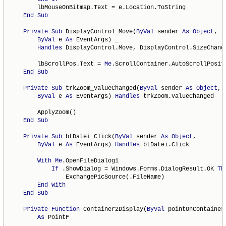
        lbMouseOnBitmap.Text = e.Location.ToString

End
Sub
Private
Sub
 DisplayControl_Move(
ByVal
 sender 
As
Object
, _

ByVal
 e 
As
 EventArgs) _

Handles
 DisplayControl.Move, DisplayControl.SizeChange
        lbScrollPos.Text = 
Me
.ScrollContainer.AutoScrollPositi
End
Sub
Private
Sub
 trkZoom_ValueChanged(
ByVal
 sender 
As
Object
, _
ByVal
 e 
As
 EventArgs) 
Handles
 trkZoom.ValueChanged

        ApplyZoom()

End
Sub
Private
Sub
 btDatei_Click(
ByVal
 sender 
As
Object
, _

ByVal
 e 
As
 EventArgs) 
Handles
 btDatei.Click

With
Me
.OpenFileDialog1

If
 .ShowDialog = Windows.Forms.DialogResult.OK 
Th
                ExchangePicSource(.FileName)

End
With
End
Sub
Private
Function
 Container2Display(
ByVal
 pointOnContainer
As
 PointF
