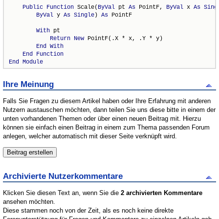
Public
Function
 Scale(
ByVal
 pt 
As
 PointF, 
ByVal
 x 
As
Sing
ByVal
 y 
As
Single
) 
As
 PointF

With
 pt

Return
New
 PointF(.X * x, .Y * y)

End
With
End
Function
End
Module
Ihre Meinung
Falls Sie Fragen zu diesem Artikel haben oder Ihre Erfahrung mit anderen
Nutzern austauschen möchten, dann teilen Sie uns diese bitte in einem der
unten vorhandenen Themen oder über einen neuen Beitrag mit. Hierzu
können sie einfach einen Beitrag in einem zum Thema passenden Forum
anlegen, welcher automatisch mit dieser Seite verknüpft wird.
Archivierte Nutzerkommentare
Klicken Sie diesen Text an, wenn Sie die
2 archivierten Kommentare
ansehen möchten.
Diese stammen noch von der Zeit, als es noch keine direkte