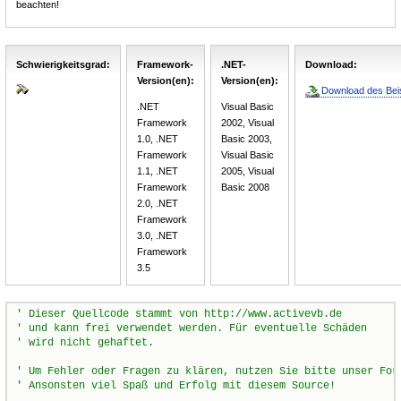
beachten!
Schwierigkeitsgrad:
Framework-
.NET-
Download:
Version(en):
Version(en):
Download des Beis
.NET
Visual Basic
Framework
2002, Visual
1.0, .NET
Basic 2003,
Framework
Visual Basic
1.1, .NET
2005, Visual
Framework
Basic 2008
2.0, .NET
Framework
3.0, .NET
Framework
3.5