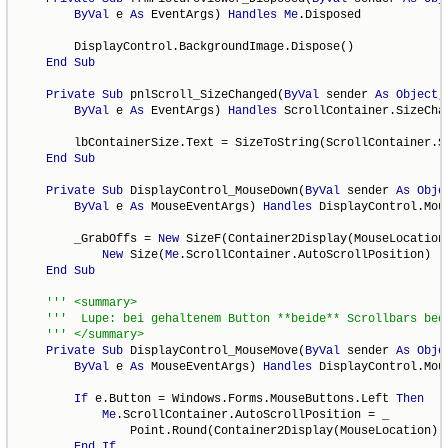
ByVal
 e 
As
 EventArgs) 
Handles
Me
.Disposed

        DisplayControl.BackgroundImage.Dispose()

End
Sub
Private
Sub
 pnlScroll_SizeChanged(
ByVal
 sender 
As
Object
,
ByVal
 e 
As
 EventArgs) 
Handles
 ScrollContainer.SizeChan
        lbContainerSize.Text = SizeToString(ScrollContainer.Si
End
Sub
Private
Sub
 DisplayControl_MouseDown(
ByVal
 sender 
As
Obje
ByVal
 e 
As
 MouseEventArgs) 
Handles
 DisplayControl.Mous
        _GrabOffs = 
New
 SizeF(Container2Display(MouseLocation)
New
 Size(
Me
.ScrollContainer.AutoScrollPosition)

End
Sub
Private
Sub
 DisplayControl_MouseMove(
ByVal
 sender 
As
Obje
ByVal
 e 
As
 MouseEventArgs) 
Handles
 DisplayControl.Mous
If
 e.Button = Windows.Forms.MouseButtons.Left 
Then
Me
.ScrollContainer.AutoScrollPosition = _

                Point.Round(Container2Display(MouseLocation) -
End
If