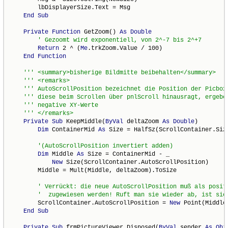
        lbDisplayerSize.Text = Msg

End
Sub
Private
Function
 GetZoom() 
As
Double
Return
 2 ^ (
Me
.trkZoom.Value / 100)

End
Function
Private
Sub
 KeepMiddle(
ByVal
 deltaZoom 
As
Double
)

Dim
 ContainerMid 
As
 Size = HalfSz(ScrollContainer.Size
Dim
 Middle 
As
 Size = ContainerMid - _

New
 Size(ScrollContainer.AutoScrollPosition)

        Middle = Mult(Middle, deltaZoom).ToSize

        ScrollContainer.AutoScrollPosition = 
New
 Point(Middle
End
Sub
Private
Sub
 frmPictureViewer_Disposed(
ByVal
 sender 
As
Obj