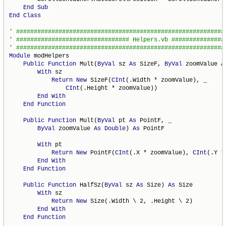
End
Sub
End
Class
Module
 modHelpers

Public
Function
 Mult(
ByVal
 sz 
As
 SizeF, 
ByVal
 zoomValue 
A
With
 sz

Return
New
 SizeF(
CInt
(.Width * zoomValue), _

CInt
(.Height * zoomValue))

End
With
End
Function
Public
Function
 Mult(
ByVal
 pt 
As
 PointF, _

ByVal
 zoomValue 
As
Double
) 
As
 PointF

With
 pt

Return
New
 PointF(
CInt
(.X * zoomValue), 
CInt
(.Y *
End
With
End
Function
Public
Function
 HalfSz(
ByVal
 sz 
As
 Size) 
As
 Size

With
 sz

Return
New
 Size(.Width \ 2, .Height \ 2)

End
With
End
Function