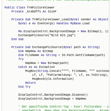
Public
Class
 frmPictureViewer

Private
 _GrabOffs 
As
 SizeF

Private
Sub
 frmPictureViewer_Load(
ByVal
 sender 
As
Object
,
ByVal
 e 
As
 EventArgs) 
Handles
MyBase
.Load

Me
.DisplayControl.BackgroundImage = 
New
 Bitmap(1, 1)

        ExchangePicSource("Bild 023.jpg")

End
Sub
Private
Sub
 ExchangePicSource(
ByVal
 path 
As
String
)

Dim
 bmpNew 
As
 Bitmap

Dim
 FileName 
As
String
 = IO.Path.GetFileName(path)

Try
            bmpNew = 
New
 Bitmap(path)

Catch
 ex 
As
 Exception

            MsgBox(
String
.Concat("""", FileName, """ einlesen 
                Lf, Lf, "Fehlermeldung: ", Lf, ex.ToString), _
                MsgBoxStyle.Information)

Return
End
Try
        DisplayControl.BackgroundImage.Dispose()

        DisplayControl.BackgroundImage = bmpNew
