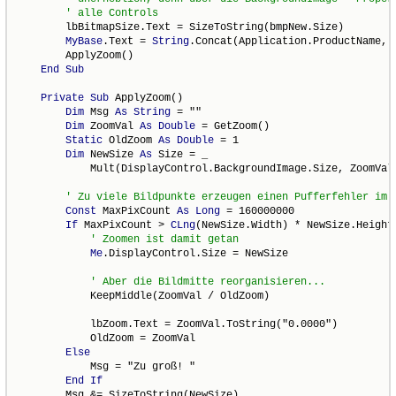
        lbBitmapSize.Text = SizeToString(bmpNew.Size)

MyBase
.Text = 
String
.Concat(Application.ProductName, "
        ApplyZoom()

End
Sub
Private
Sub
 ApplyZoom()

Dim
 Msg 
As
String
 = ""

Dim
 ZoomVal 
As
Double
 = GetZoom()

Static
 OldZoom 
As
Double
 = 1

Dim
 NewSize 
As
 Size = _

            Mult(DisplayControl.BackgroundImage.Size, ZoomVal)
Const
 MaxPixCount 
As
Long
 = 160000000

If
 MaxPixCount > 
CLng
(NewSize.Width) * NewSize.Height
Me
.DisplayControl.Size = NewSize

            KeepMiddle(ZoomVal / OldZoom)

            lbZoom.Text = ZoomVal.ToString("0.0000")

            OldZoom = ZoomVal

Else
            Msg = "Zu groß! "

End
If
        Msg &= SizeToString(NewSize)
