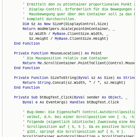
Dim
 Sz 
As
New
 SizeF(DisplayControl.Size)

Return
 modHelpers.Scale(pointOnContainer, _

           Sz.Width / 
MyBase
.ClientSize.Width, _

           Sz.Height / 
MyBase
.ClientSize.Height)

End
Function
Private
Function
 MouseLocation() 
As
 Point

Return
Me
.ScrollContainer.PointToClient(Control.MouseP
End
Function
Private
Function
 SizeToString(
ByVal
 sz 
As
 Size) 
As
String
Return
String
.Concat(sz.Width, " / ", sz.Height)

End
Function
Private
Sub
 btBugTest_Click(
ByVal
 sender 
As
Object
, _

ByVal
 e 
As
 EventArgs) 
Handles
 btBugTest.Click

        ScrollContainer.AutoScrollPosition = ScrollContainer.A