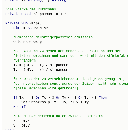
Private
 Tx 
As
Long
, Ty 
As
Long
Private
Const
 slipamount = 1.3

Private
Sub
 Slip()

Dim
 pT 
As
 POINTAPI

    GetCursorPos pT

    Tx = (pT.x - x) / slipamount

    Ty = (pT.y - y) / slipamount

If
 Tx < -3 
Or
 Tx > 3 
Or
 Ty < -3 
Or
 Ty > 3 
Then
        SetCursorPos pT.x + Tx, pT.y + Ty

End
If
    x = pT.x
