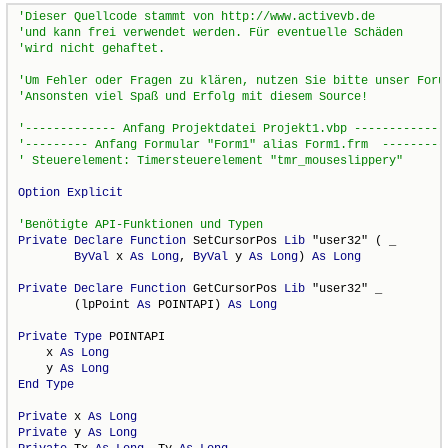
Option
Explicit
Private
Declare
Function
 SetCursorPos 
Lib
 "user32" ( _

ByVal
 x 
As
Long
, 
ByVal
 y 
As
Long
) 
As
Long
Private
Declare
Function
 GetCursorPos 
Lib
 "user32" _

        (lpPoint 
As
 POINTAPI) 
As
Long
Private
Type
 POINTAPI

    x 
As
Long
    y 
As
Long
End
Type
Private
 x 
As
Long
Private
 y 
As
Long