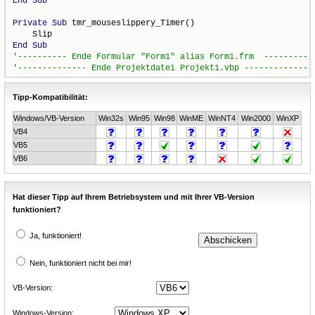
End
Sub
Private
Sub
 tmr_mouseslippery_Timer()

End
Sub
Tipp-Kompatibilität:
Windows/VB-Version
Win32s
Win95
Win98
WinME
WinNT4
Win2000
WinXP
VB4
VB5
VB6
Hat dieser Tipp auf Ihrem Betriebsystem und mit Ihrer VB-Version
funktioniert?
Ja, funktioniert!
Nein, funktioniert nicht bei mir!
VB-Version:
Windows-Version: