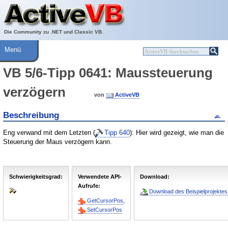
Über ActiveVB
Hilfe
Die Community zu .NET und Classic VB.
Menü
VB 5/6-Tipp 0641: Maussteuerung
verzögern
von
ActiveVB
Beschreibung
Eng verwand mit dem Letzten (
Tipp 640
): Hier wird gezeigt, wie man die
Steuerung der Maus verzögern kann.
Schwierigkeitsgrad:
Verwendete API-
Download:
Aufrufe:
Download des Beispielprojektes
GetCursorPos
,
SetCursorPos