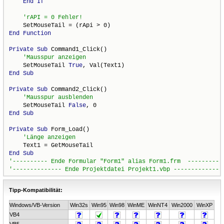
End
If
End
Function
Private
Sub
 Command1_Click()

    SetMouseTail 
True
End
Sub
Private
Sub
 Command2_Click()

    SetMouseTail 
False
End
Sub
Private
Sub
 Form_Load()

End
Sub
Tipp-Kompatibilität:
Windows/VB-Version
Win32s
Win95
Win98
WinME
WinNT4
Win2000
WinXP
VB4