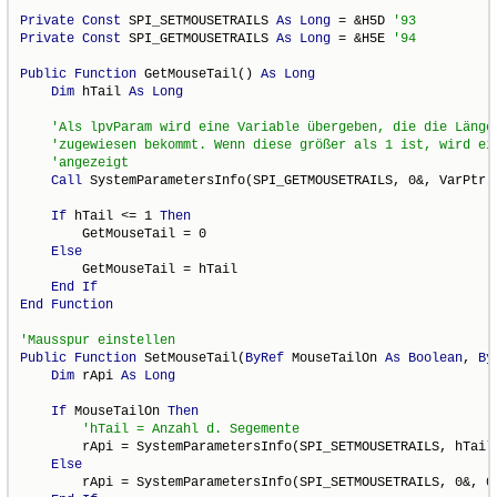
Private
Const
 SPI_SETMOUSETRAILS 
As
Long
 = &H5D 
Private
Const
 SPI_GETMOUSETRAILS 
As
Long
 = &H5E 
Public
Function
 GetMouseTail() 
As
Long
Dim
 hTail 
As
Long
Call
 SystemParametersInfo(SPI_GETMOUSETRAILS, 0&, VarPtr(h
If
 hTail <= 1 
Then
        GetMouseTail = 0

Else
        GetMouseTail = hTail

End
If
End
Function
Public
Function
 SetMouseTail(
ByRef
 MouseTailOn 
As
Boolean
, 
By
Dim
 rApi 
As
Long
If
 MouseTailOn 
Then
        rApi = SystemParametersInfo(SPI_SETMOUSETRAILS, hTail,
Else
        rApi = SystemParametersInfo(SPI_SETMOUSETRAILS, 0&, 0&