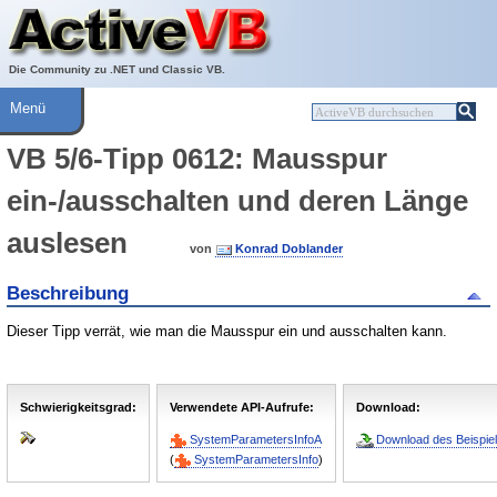
Über ActiveVB
Hilfe
Die Community zu .NET und Classic VB.
Menü
VB 5/6-Tipp 0612: Mausspur
ein-/ausschalten und deren Länge
auslesen
von
Konrad Doblander
Beschreibung
Dieser Tipp verrät, wie man die Mausspur ein und ausschalten kann.
Schwierigkeitsgrad:
Verwendete API-Aufrufe:
Download:
SystemParametersInfoA
Download des Beispiel
(
SystemParametersInfo
)