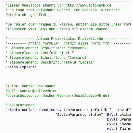
Option
Explicit
Private
Declare
Function
 SystemParametersInfo 
Lib
 "user32.dll
                        "SystemParametersInfoA" (
ByVal
 uActio
ByVal
 uParam
ByVal
 lpvPar
ByVal
 fuWinI