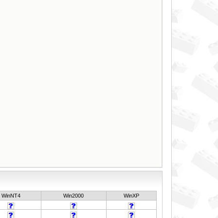
WinNT4
Win2000
WinXP