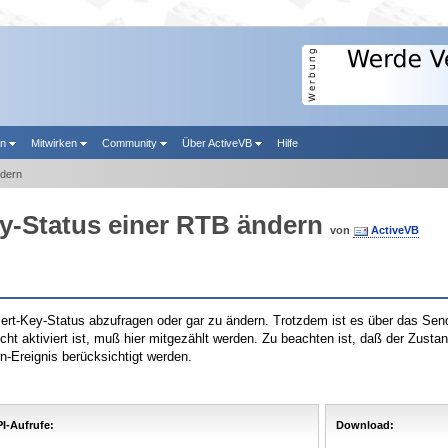
en
Mitwirken
Community
Über ActiveVB
Hilfe
ndern
ey-Status einer RTB ändern
von
ActiveVB
Insert-Key-Status abzufragen oder gar zu ändern. Trotzdem ist es über das S
t aktiviert ist, muß hier mitgezählt werden. Zu beachten ist, daß der Zustan
-Ereignis berücksichtigt werden.
I-Aufrufe:
Download: