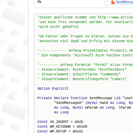
SendMessa
Option
Explicit
Private
Declare
Function
 SendMessage 
Lib
 "user
        "SendMessageA" (
ByVal
 hwnd 
As
Long
, 
By
As
Long
, 
ByVal
 wParam 
As
Long
, lParam 
As
Long
Const
Const
Const
 WM_KEYUP = &H101
