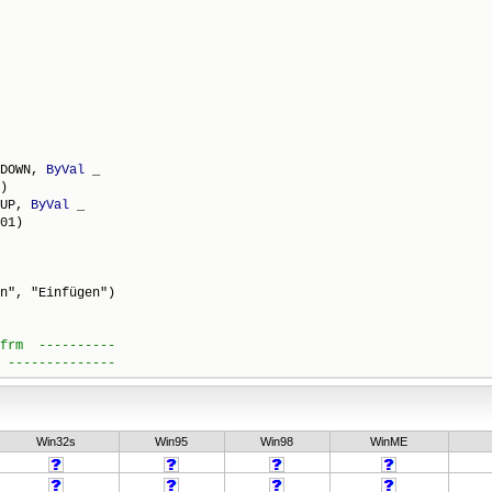
DOWN, 
ByVal
 _

)

UP, 
ByVal
 _

01)

n", "Einfügen")

Win32s
Win95
Win98
WinME