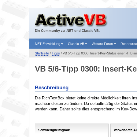
Die Community zu .NET und Classic VB.
.NET-Entwicklung
Classic VB
Weitere Foren
Ressourc
Startseite
/
Tipps
/ VB 5/6-Tipp 0300: Insert-Key-Status einer RTB ä
VB 5/6-Tipp 0300: Insert-K
Beschreibung
Die RichTextBox bietet keine direkte Möglichkeit ihren 
machbar diesen zu ändern. Da defaultmäßig der Status nich
werden kann. Daher sollte dies entsprechend im Key-Down
Schwierigkeitsgrad:
Verwendete AP