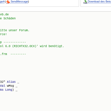
geA
(
SendMessage
)
Download des Beisp
32" 
Alias
 _

Val
 wMsg _

As
Long
) _
