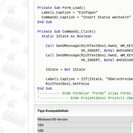
Private
Sub
 Form_Load()

  Label1.Caption = "Einfügen"

End
Sub
Private
Sub
 Command1_Click()

Static
 IState 
As
Boolean
Call
 SendMessage(RichTextBox1.hwnd, WM_KEY
                     VK_INSERT, 
ByVal
 &H510001
Call
 SendMessage(RichTextBox1.hwnd, WM_KEY
                     VK_INSERT, 
ByVal
 &HC05100
    IState = 
Not
 IState

    Label1.Caption = IIf(IState, "Überschreibe
End
Sub
Tipp-Kompatibilität:
Windows/VB-Version
VB4
VB5